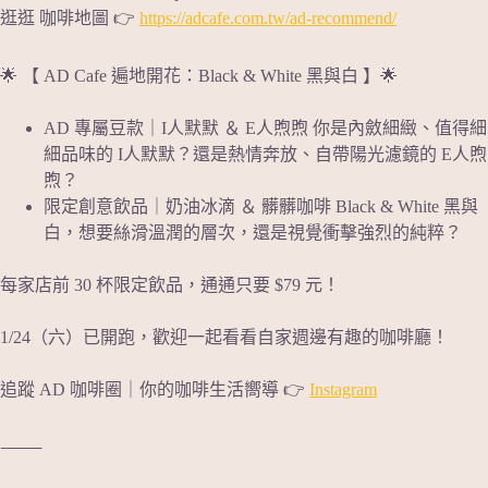
RSS FEED
逛逛 咖啡地圖 👉
https://adcafe.com.tw/ad-recommend/
EMBED
🌟 【 AD Cafe 遍地開花：Black & White 黑與白 】🌟
AD 專屬豆款｜I人默默 ＆ E人煦煦 你是內斂細緻、值得細
細品味的 I人默默？還是熱情奔放、自帶陽光濾鏡的 E人煦
煦？
限定創意飲品｜奶油冰滴 ＆ 髒髒咖啡 Black & White 黑與
白，想要絲滑溫潤的層次，還是視覺衝擊強烈的純粹？
每家店前 30 杯限定飲品，通通只要 $79 元！
1/24（六）已開跑，歡迎一起看看自家週邊有趣的咖啡廳！
追蹤 AD 咖啡圈｜你的咖啡生活嚮導 👉
Instagram
⸻