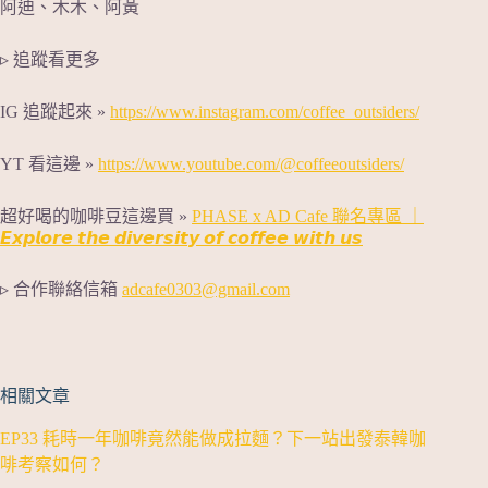
阿迪、木木、阿黃
▹ 追蹤看更多
IG 追蹤起來 »
https://www.instagram.com/coffee_outsiders/
YT 看這邊 »
https://www.youtube.com/@coffeeoutsiders/
超好喝的咖啡豆這邊買 »
PHASE x AD Cafe 聯名專區 ｜
𝙀𝙭𝙥𝙡𝙤𝙧𝙚 𝙩𝙝𝙚 𝙙𝙞𝙫𝙚𝙧𝙨𝙞𝙩𝙮 𝙤𝙛 𝙘𝙤𝙛𝙛𝙚𝙚 𝙬𝙞𝙩𝙝 𝙪𝙨
▹ 合作聯絡信箱
adcafe0303@gmail.com
相關文章
EP33 耗時一年咖啡竟然能做成拉麵？下一站出發泰韓咖
啡考察如何？