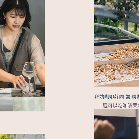
拜訪咖啡莊園 兼 環遊
─還可以吃咖啡果