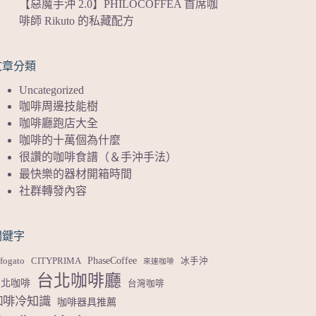
【惡魔手沖 2.0】PHILOCOFFEA 首席咖
啡師 Rikuto 的私藏配方
文章分類
Uncategorized
咖啡周邊技能樹
咖啡廳跑店大全
咖啡的十萬個為什麼
很讚的咖啡食譜（＆手沖手法）
最快樂的器材開箱時間
社群轉發內容
關鍵字
PhaseCoffee
fogato
CITYPRIMA
冰手沖
來速咖啡
台北咖啡廳
台北咖啡
台灣咖啡
咖啡冷知識
咖啡器具推薦