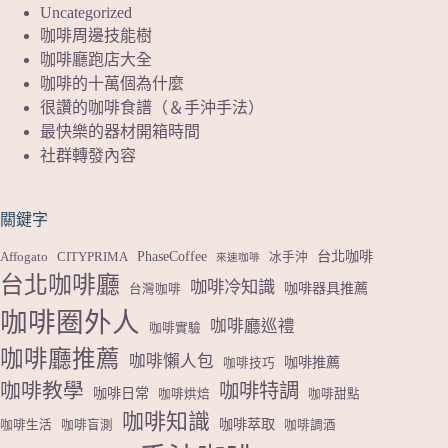
Uncategorized
咖啡周邊技能樹
咖啡廳跑店大全
咖啡的十萬個為什麼
很讚的咖啡食譜（＆手沖手法）
最快樂的器材開箱時間
社群轉發內容
關鍵字
PhaseCoffee
台北咖啡
Affogato
CITYPRIMA
冰手沖
來速咖啡
台北咖啡廳
咖啡冷知識
咖啡器具推薦
台灣咖啡
咖啡圈外人
咖啡廳巡禮
咖啡實驗
咖啡廳推薦
咖啡懶人包
咖啡推薦
咖啡技巧
咖啡教學
咖啡特調
咖啡日常
咖啡烘焙
咖啡甜點
咖啡知識
咖啡萃取
咖啡生活
咖啡盲測
咖啡調酒