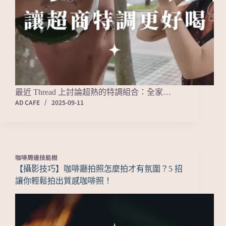
最近 Thread 上討論超熱的特調組合：全家…
AD CAFE
2025-09-11
咖啡周邊技能樹
【攝影技巧】咖啡廳拍照怎麼拍才有氛圍？5 招
讓你輕鬆拍出質感咖啡照！