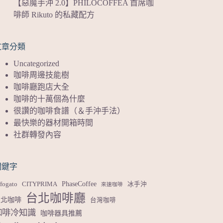
【惡魔手沖 2.0】PHILOCOFFEA 首席咖
啡師 Rikuto 的私藏配方
文章分類
Uncategorized
咖啡周邊技能樹
咖啡廳跑店大全
咖啡的十萬個為什麼
很讚的咖啡食譜（＆手沖手法）
最快樂的器材開箱時間
社群轉發內容
關鍵字
PhaseCoffee
fogato
CITYPRIMA
冰手沖
來速咖啡
台北咖啡廳
台北咖啡
台灣咖啡
咖啡冷知識
咖啡器具推薦