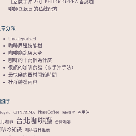
【惡魔手沖 2.0】PHILOCOFFEA 首席咖
啡師 Rikuto 的私藏配方
文章分類
Uncategorized
咖啡周邊技能樹
咖啡廳跑店大全
咖啡的十萬個為什麼
很讚的咖啡食譜（＆手沖手法）
最快樂的器材開箱時間
社群轉發內容
關鍵字
PhaseCoffee
fogato
CITYPRIMA
冰手沖
來速咖啡
台北咖啡廳
台北咖啡
台灣咖啡
咖啡冷知識
咖啡器具推薦