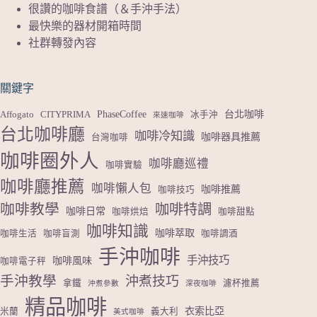
很讚的咖啡食譜（＆手沖手法）
最快樂的器材開箱時間
社群轉發內容
關鍵字
PhaseCoffee
台北咖啡
Affogato
CITYPRIMA
冰手沖
來速咖啡
台北咖啡廳
咖啡冷知識
咖啡器具推薦
台灣咖啡
咖啡圈外人
咖啡廳巡禮
咖啡實驗
咖啡廳推薦
咖啡懶人包
咖啡推薦
咖啡技巧
咖啡教學
咖啡特調
咖啡日常
咖啡烘焙
咖啡甜點
咖啡知識
咖啡萃取
咖啡生活
咖啡盲測
咖啡調酒
手沖咖啡
手沖技巧
咖啡風味
咖啡電子秤
手沖教學
沖煮技巧
拿鐵
濾杯推薦
沖煮參數
深夜咖啡
精品咖啡
衣索比亞
米蘭
義大利
美式咖啡