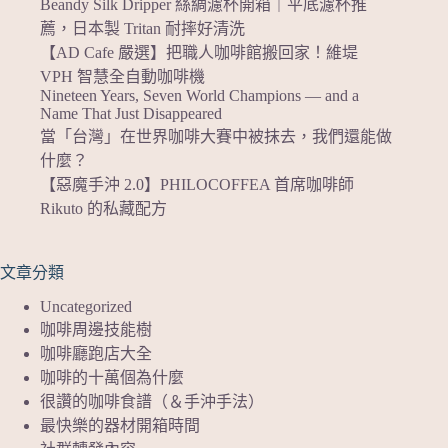
Beandy Silk Dripper 絲綢濾杯開箱｜平底濾杯推
薦，日本製 Tritan 耐摔好清洗
【AD Cafe 嚴選】把職人咖啡館搬回家！維堤
VPH 智慧全自動咖啡機
Nineteen Years, Seven World Champions — and a
Name That Just Disappeared
當「台灣」在世界咖啡大賽中被抹去，我們還能做
什麼？
【惡魔手沖 2.0】PHILOCOFFEA 首席咖啡師
Rikuto 的私藏配方
文章分類
Uncategorized
咖啡周邊技能樹
咖啡廳跑店大全
咖啡的十萬個為什麼
很讚的咖啡食譜（＆手沖手法）
最快樂的器材開箱時間