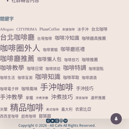
社群轉發內容
關鍵字
PhaseCoffee
台北咖啡
Affogato
CITYPRIMA
冰手沖
來速咖啡
台北咖啡廳
咖啡冷知識
咖啡器具推薦
台灣咖啡
咖啡圈外人
咖啡廳巡禮
咖啡實驗
咖啡廳推薦
咖啡懶人包
咖啡推薦
咖啡技巧
咖啡教學
咖啡特調
咖啡日常
咖啡烘焙
咖啡甜點
咖啡知識
咖啡萃取
咖啡生活
咖啡盲測
咖啡調酒
手沖咖啡
手沖技巧
咖啡風味
咖啡電子秤
手沖教學
沖煮技巧
拿鐵
濾杯推薦
沖煮參數
深夜咖啡
精品咖啡
衣索比亞
米蘭
義大利
美式咖啡
鄒築園
西西里咖啡
超商咖啡
Copyright © 2026 - AD Cafe All Rights Reserved.