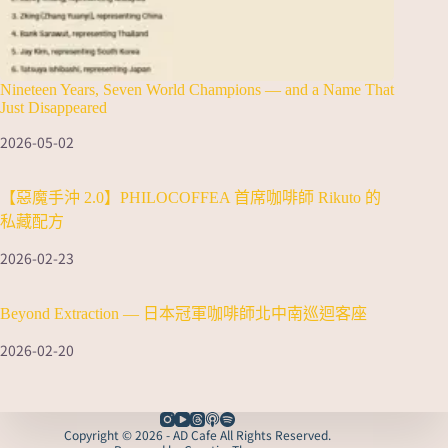
Nineteen Years, Seven World Champions — and a Name That
Just Disappeared
2026-05-02
【惡魔手沖 2.0】PHILOCOFFEA 首席咖啡師 Rikuto 的
私藏配方
2026-02-23
Beyond Extraction — 日本冠軍咖啡師北中南巡迴客座
2026-02-20
Copyright © 2026 - AD Cafe All Rights Reserved.