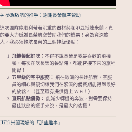
✈️ 夢想啟航的推手：謝謝長榮航空贊助
這次團隊能順利帶著沉重的器材與咖啡豆抵達米蘭，真
的要大力感謝長榮航空贊助我們的機票！身為資深旅
人，我必須推坑長榮的三個神級優點：
飛機餐超好吃：
不得不說長榮是我最喜歡的飛機
餐，每次在吃長榮的餐點時，都能替接下來的旅程
開胃！
五星級的空中服務：
飛往歐洲的長途航程，空服
員的細心與親切讓我們在緊湊的備賽期能得到最好
的放鬆。（甚至還有提供機上 WiFi！）
直飛航點優勢：
能減少轉機的奔波，對需要保持
最佳狀態的選手來說，是最大的後援！
🇮🇹 米蘭現場的「那些趣事」