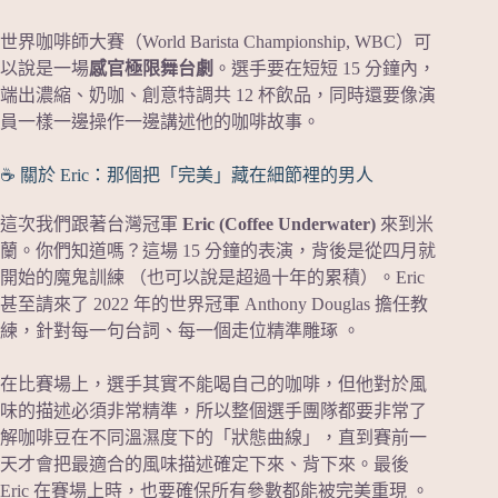
世界咖啡師大賽（World Barista Championship, WBC）可
以說是一場
感官極限舞台劇
。選手要在短短 15 分鐘內，
端出濃縮、奶咖、創意特調共 12 杯飲品，同時還要像演
員一樣一邊操作一邊講述他的咖啡故事。
☕ 關於 Eric：那個把「完美」藏在細節裡的男人
這次我們跟著台灣冠軍
Eric (Coffee Underwater)
來到米
蘭。你們知道嗎？這場 15 分鐘的表演，背後是從四月就
開始的魔鬼訓練 （也可以說是超過十年的累積）。Eric
甚至請來了 2022 年的世界冠軍 Anthony Douglas 擔任教
練，針對每一句台詞、每一個走位精準雕琢 。
在比賽場上，選手其實不能喝自己的咖啡，但他對於風
味的描述必須非常精準，所以整個選手團隊都要非常了
解咖啡豆在不同溫濕度下的「狀態曲線」，直到賽前一
天才會把最適合的風味描述確定下來、背下來。最後
Eric 在賽場上時，也要確保所有參數都能被完美重現 。