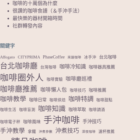
咖啡的十萬個為什麼
很讚的咖啡食譜（＆手沖手法）
最快樂的器材開箱時間
社群轉發內容
關鍵字
PhaseCoffee
台北咖啡
Affogato
CITYPRIMA
冰手沖
來速咖啡
台北咖啡廳
咖啡冷知識
咖啡器具推薦
台灣咖啡
咖啡圈外人
咖啡廳巡禮
咖啡實驗
咖啡廳推薦
咖啡懶人包
咖啡推薦
咖啡技巧
咖啡教學
咖啡特調
咖啡日常
咖啡烘焙
咖啡甜點
咖啡知識
咖啡萃取
咖啡生活
咖啡盲測
咖啡調酒
手沖咖啡
手沖技巧
咖啡風味
咖啡電子秤
手沖教學
沖煮技巧
拿鐵
濾杯推薦
沖煮參數
深夜咖啡