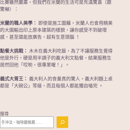
比賽雖然嚴肅，但我們在米蘭的生活可是充滿驚喜（跟
驚嚇）：
米蘭的職人美學：
即使是施工圍籬，米蘭人也會用精美
的大圖輸出印上原本建築的樣貌，讓你感受不到破壞
感，甚至還能放廣告，超有生意頭腦 ！
點餐大挑戰：
木木在義大利吃飯，為了不讓服務生覺得
他是外行，硬是用半調子的義大利文點餐，結果服務生
居然回他「哎喲，很專業喔！」。
義式大胃王：
義大利人的食量真的驚人，義大利麵上桌
都是「大碗公」等級，而且每個人都能獨自嗑完 。
搜尋