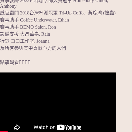
賽事教練 2022世界咖啡師大賽冠軍 Homebody Union,
Anthony
感官顧問 2018台灣杯測冠軍 Tri-Up Coffee, 黃琮瑜 (蝗蟲)
賽事助手 Coffee Underwater, Ethan
賽事助手 BEMO Salon, Ron
設備支援 大昌華嘉, Rain
行銷 ココ工作室, Joanna
及所有參與其中貢獻心力的人們
點擊觀看👇🏻👇🏻