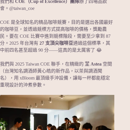
我們和
COE（Cup of Excellence）團隊
辦了四場品飲
會。@taiwan_coe
COE 是全球知名的精品咖啡競賽，目的是選出各國最好
的咖啡豆，並透過競標方式提高咖啡的價格，獎勵農
民。要在 COE 比賽中進到競標階段，需要至少拿到 87
分。2025 年台灣有
27 支頂尖咖啡豆
通過這個標準，其
中前四名甚至超過 90 分——這真的是太厲害了 😂
我們與 2025 Taiwan COE 聯手，在精緻的
芏 Astea
空間
（台灣知名調酒師黃心皓的新作品，以茶與調酒聞
名），用 xBloom 最頂級手沖設備，讓每一杯都能穩定
重現設計的沖煮參數。