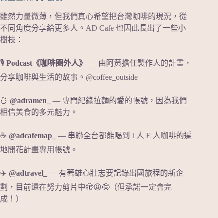
雖然力量微薄，但我們真心希望把台灣咖啡的現況，從
不同角度分享給更多人。AD Cafe 也因此長出了一些小
樹枝：
🎙
Podcast《咖啡圈外人》
— 由阿黃擔任製作人的計畫，
分享咖啡與生活的故事。@coffee_outside
🍜
@adramen_
— 專門紀錄拉麵的愛的帳號，因為我們
相信美食的多元魅力。
☕️
@adcafemap_
— 串聯全台都能喝到 I 人 E 人咖啡的遍
地開花計畫專用帳號。
✈️
@adtravel_
— 有著雄心壯志要記錄出國旅程的新企
劃，目前還在努力剪片中🫣😫🤪（但承諾一定會完
成！）