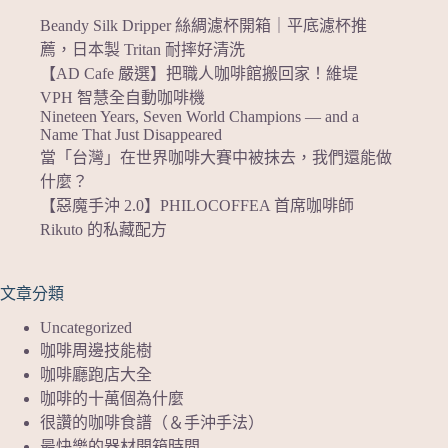
Beandy Silk Dripper 絲綢濾杯開箱｜平底濾杯推
薦，日本製 Tritan 耐摔好清洗
【AD Cafe 嚴選】把職人咖啡館搬回家！維堤
VPH 智慧全自動咖啡機
Nineteen Years, Seven World Champions — and a
Name That Just Disappeared
當「台灣」在世界咖啡大賽中被抹去，我們還能做
什麼？
【惡魔手沖 2.0】PHILOCOFFEA 首席咖啡師
Rikuto 的私藏配方
文章分類
Uncategorized
咖啡周邊技能樹
咖啡廳跑店大全
咖啡的十萬個為什麼
很讚的咖啡食譜（＆手沖手法）
最快樂的器材開箱時間