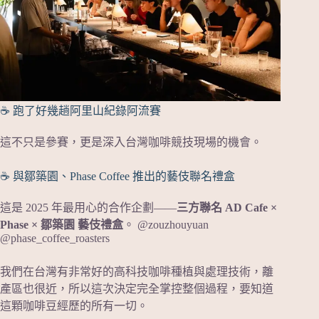
☕ 跑了好幾趟阿里山紀錄阿流賽
這不只是參賽，更是深入台灣咖啡競技現場的機會。
☕ 與鄒築園、Phase Coffee 推出的藝伎聯名禮盒
這是 2025 年最用心的合作企劃——
三方聯名 AD Cafe ×
Phase × 鄒築園 藝伎禮盒
。 @zouzhouyuan
@phase_coffee_roasters
我們在台灣有非常好的高科技咖啡種植與處理技術，離
產區也很近，所以這次決定完全掌控整個過程，要知道
這顆咖啡豆經歷的所有一切。