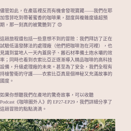
儘管如此，在產區裡反而有機會發現寶藏——我們在耶
加雪菲吃到帶著蜜香的咖啡果，甜度與複雜度遠超預
期，那一刻真的被驚艷到了 😍
這趟旅程還包括一些意想不到的冒險：我們拜訪了正在
試驗低溫發酵法的處理廠（他們把咖啡泡在河裡），也
見識到當地人一天內蓋房子、搬石材準備土炮水壩的效
率；同時也看到衣索比亞正逐漸導入精品咖啡的高科技
設備，升級處理廠的未來。甚至為了安全，我們全程有
持槍警衛的守護——衣索比亞真是個神秘又充滿故事的
國度。
如果你想聽我們在產地的驚奇故事，可以收聽
Podcast《咖啡圈外人》的 EP27-EP29，我們詳細分享了
這趟冒險的點點滴滴。