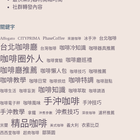
社群轉發內容
關鍵字
PhaseCoffee
台北咖啡
Affogato
CITYPRIMA
冰手沖
來速咖啡
台北咖啡廳
咖啡冷知識
咖啡器具推薦
台灣咖啡
咖啡圈外人
咖啡廳巡禮
咖啡實驗
咖啡廳推薦
咖啡懶人包
咖啡推薦
咖啡技巧
咖啡教學
咖啡特調
咖啡日常
咖啡烘焙
咖啡甜點
咖啡知識
咖啡萃取
咖啡生活
咖啡盲測
咖啡調酒
手沖咖啡
手沖技巧
咖啡風味
咖啡電子秤
手沖教學
沖煮技巧
拿鐵
濾杯推薦
沖煮參數
深夜咖啡
精品咖啡
衣索比亞
米蘭
義大利
美式咖啡
鄒築園
西西里咖啡
超商咖啡