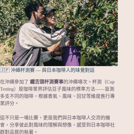
🇯🇵 沖繩杯測賽 — 與日本咖啡人的味覺對話
在沖繩參加了
鐵舌頭杯測賽事
的沖繩場次。杯測（Cup
Testing）是咖啡業界評估豆子風味的標準方法——盲測
多支不同的咖啡，根據香氣、風味、回甘等維度進行專
業評分。
這不只是一場比賽，更是我們與日本咖啡人交流的機
會，分享彼此對風味的理解與想像，感受到日本咖啡社
群對品質的執著。