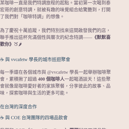
某咖啡一直是我們特調旅程的起點。當初第一次喝到泰
宏哥的創意特調，就被有趣的味覺組合給驚艷到，打開
了我們對「咖啡特調」的想像。
為了慶祝十萬追蹤，我們特別找來這間啟發我們的店，
聯手推出這杯充滿個性與層次的紀念特調——
《默默喜
歡你》
🍑🌶️
☕️ 與 vvcafetw 學長的城市巡迴聚會
每一季還在各個城市與 @vvcafetw 學長一起舉辦咖啡聚
會，累積揪了超過
400 個咖啡人
一起喝酒談天！這些聚
會就像是咖啡愛好者的家族聚餐，分享彼此的故事、品
味，探索咖啡與生活的更多可能。
在台灣的深度合作
☕ 與 COE 台灣團隊的四場品飲會