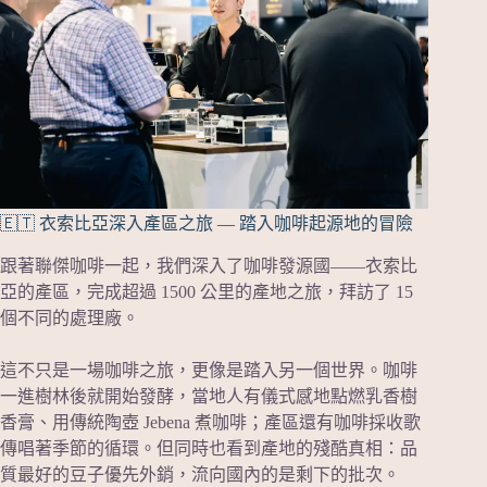
🇪🇹 衣索比亞深入產區之旅 — 踏入咖啡起源地的冒險
跟著聯傑咖啡一起，我們深入了咖啡發源國——衣索比
亞的產區，完成超過 1500 公里的產地之旅，拜訪了 15
個不同的處理廠。
這不只是一場咖啡之旅，更像是踏入另一個世界。咖啡
一進樹林後就開始發酵，當地人有儀式感地點燃乳香樹
香膏、用傳統陶壺 Jebena 煮咖啡；產區還有咖啡採收歌
傳唱著季節的循環。但同時也看到產地的殘酷真相：品
質最好的豆子優先外銷，流向國內的是剩下的批次。