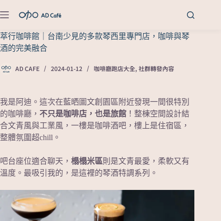
萃行咖啡館｜台南少見的多款琴西里專門店，咖啡與琴
酒的完美融合
AD CAFE
2024-01-12
咖啡廳跑店大全
,
社群轉發內容
我是阿迪。這次在藍晒圖文創園區附近發現一間很特別
的咖啡廳，
不只是咖啡店，也是旅館
！整棟空間設計結
合文青風與工業風，一樓是咖啡酒吧，樓上是住宿區，
整體氛圍超chill。
吧台座位適合聊天，
榻榻米區
則是文青最愛，柔軟又有
溫度。最吸引我的，是這裡的琴酒特調系列。