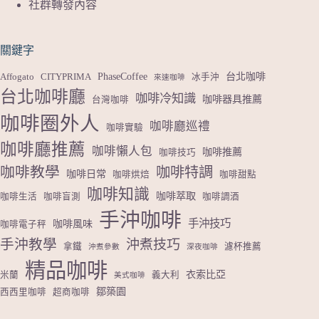
社群轉發內容
關鍵字
PhaseCoffee
台北咖啡
Affogato
CITYPRIMA
冰手沖
來速咖啡
台北咖啡廳
咖啡冷知識
咖啡器具推薦
台灣咖啡
咖啡圈外人
咖啡廳巡禮
咖啡實驗
咖啡廳推薦
咖啡懶人包
咖啡推薦
咖啡技巧
咖啡教學
咖啡特調
咖啡日常
咖啡烘焙
咖啡甜點
咖啡知識
咖啡萃取
咖啡生活
咖啡盲測
咖啡調酒
手沖咖啡
手沖技巧
咖啡風味
咖啡電子秤
手沖教學
沖煮技巧
拿鐵
濾杯推薦
沖煮參數
深夜咖啡
精品咖啡
衣索比亞
米蘭
義大利
美式咖啡
鄒築園
西西里咖啡
超商咖啡