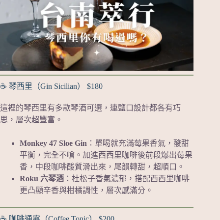
☕️ 琴西里（Gin Sicilian） $180
這裡的琴西里有多款琴酒可選，連鹽口設計都各有巧
思，層次超豐富。
Monkey 47 Sloe Gin
：單喝就充滿莓果香氣，酸甜
平衡，完全不嗆。加進西西里咖啡後前段爆出莓果
香，中段咖啡酸質滑出來，尾韻轉甜，超順口。
Roku 六琴酒
：杜松子香氣濃郁，搭配西西里咖啡
更凸顯辛香與柑橘調性，層次感滿分。
☕️ 咖啡通寧（Coffee Tonic） $200