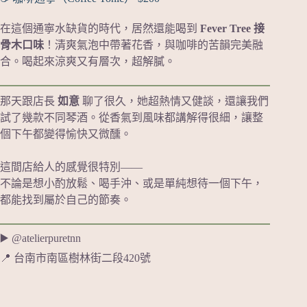
在這個通寧水缺貨的時代，居然還能喝到
Fever Tree 接
骨木口味
！清爽氣泡中帶著花香，與咖啡的苦韻完美融
合。喝起來涼爽又有層次，超解膩。
那天跟店長
如意
聊了很久，她超熱情又健談，還讓我們
試了幾款不同琴酒。從香氣到風味都講解得很細，讓整
個下午都變得愉快又微醺。
這間店給人的感覺很特別——
不論是想小酌放鬆、喝手沖、或是單純想待一個下午，
都能找到屬於自己的節奏。
▶️ @atelierpuretnn
📍 台南市南區樹林街二段420號