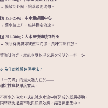
→ 擴散到外圈，讓萃取更均勻。
3️⃣
151–250g：中水量繞回中心
→ 讓水位上升，維持穩定流速。
4️⃣
251–300g：大水量快速繞到外圈
→ 讓所有粉層都被徹底潤濕、風味完整釋放。
等咖啡流光，就能享受乾淨又層次分明的一杯！🥳
☕ 為什麼推薦這個手法？
「一刀流」的最大魅力在於——
穩定性與乾淨度
兼具。
不斷水的注水方式能減少水流中斷造成的粉層擾動，
同時避免過度萃取與通道效應，讓香氣更集中。