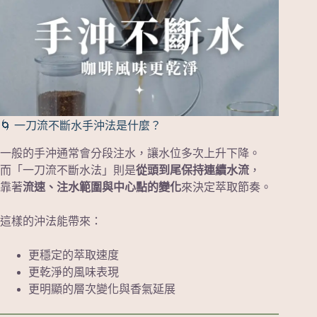
🌀 一刀流不斷水手沖法是什麼？
一般的手沖通常會分段注水，讓水位多次上升下降。
而「一刀流不斷水法」則是
從頭到尾保持連續水流
，
靠著
流速、注水範圍與中心點的變化
來決定萃取節奏。
這樣的沖法能帶來：
更穩定的萃取速度
更乾淨的風味表現
更明顯的層次變化與香氣延展