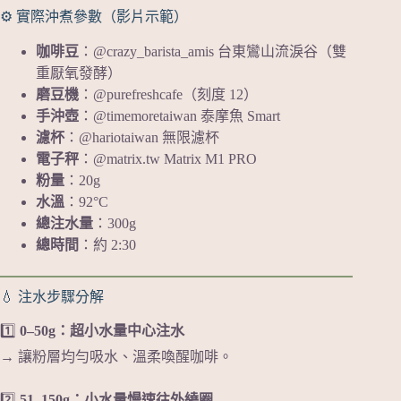
⚙️ 實際沖煮參數（影片示範）
咖啡豆
：@crazy_barista_amis 台東鸞山流淚谷（雙
重厭氧發酵）
磨豆機
：@purefreshcafe（刻度 12）
手沖壺
：@timemoretaiwan 泰摩魚 Smart
濾杯
：@hariotaiwan 無限濾杯
電子秤
：@matrix.tw Matrix M1 PRO
粉量
：20g
水溫
：92°C
總注水量
：300g
總時間
：約 2:30
💧 注水步驟分解
1️⃣
0–50g：超小水量中心注水
→ 讓粉層均勻吸水、溫柔喚醒咖啡。
2️⃣
51–150g：小水量慢速往外繞圈