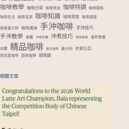
咖啡教學
咖啡特調
咖啡日常
咖啡烘焙
咖啡甜點
咖啡知識
咖啡萃取
咖啡生活
咖啡盲測
咖啡調酒
手沖咖啡
手沖技巧
咖啡風味
咖啡電子秤
手沖教學
沖煮技巧
拿鐵
濾杯推薦
沖煮參數
深夜咖啡
精品咖啡
衣索比亞
米蘭
義大利
美式咖啡
鄒築園
西西里咖啡
超商咖啡
相關文章