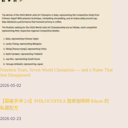
Nineteen Years, Seven World Champions — and a Name That
Just Disappeared
2026-05-02
【惡魔手沖 2.0】PHILOCOFFEA 首席咖啡師 Rikuto 的
私藏配方
2026-02-23