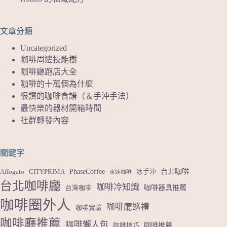
文章分類
Uncategorized
咖啡周邊技能樹
咖啡廳跑店大全
咖啡的十萬個為什麼
很讚的咖啡食譜（＆手沖手法）
最快樂的器材開箱時間
社群轉發內容
關鍵字
PhaseCoffee
台北咖啡
Affogato
CITYPRIMA
冰手沖
來速咖啡
台北咖啡廳
咖啡冷知識
咖啡器具推薦
台灣咖啡
咖啡圈外人
咖啡廳巡禮
咖啡實驗
咖啡廳推薦
咖啡懶人包
咖啡推薦
咖啡技巧