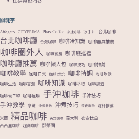
社群轉發內容
關鍵字
PhaseCoffee
台北咖啡
Affogato
CITYPRIMA
冰手沖
來速咖啡
台北咖啡廳
咖啡冷知識
咖啡器具推薦
台灣咖啡
咖啡圈外人
咖啡廳巡禮
咖啡實驗
咖啡廳推薦
咖啡懶人包
咖啡推薦
咖啡技巧
咖啡教學
咖啡特調
咖啡日常
咖啡烘焙
咖啡甜點
咖啡知識
咖啡萃取
咖啡生活
咖啡盲測
咖啡調酒
手沖咖啡
手沖技巧
咖啡風味
咖啡電子秤
手沖教學
沖煮技巧
拿鐵
濾杯推薦
沖煮參數
深夜咖啡
精品咖啡
衣索比亞
米蘭
義大利
美式咖啡
鄒築園
西西里咖啡
超商咖啡