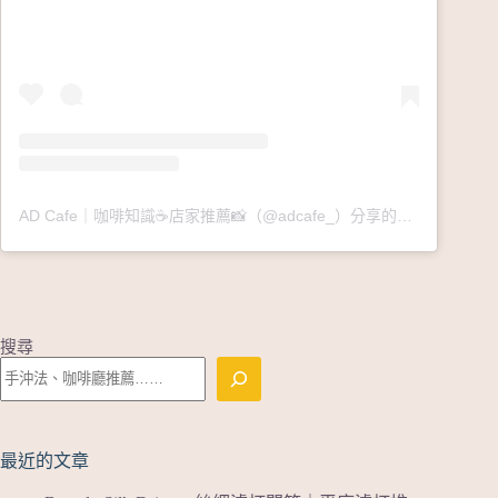
AD Cafe｜咖啡知識☕️店家推薦📸（@adcafe_）分享的貼文
搜尋
最近的文章