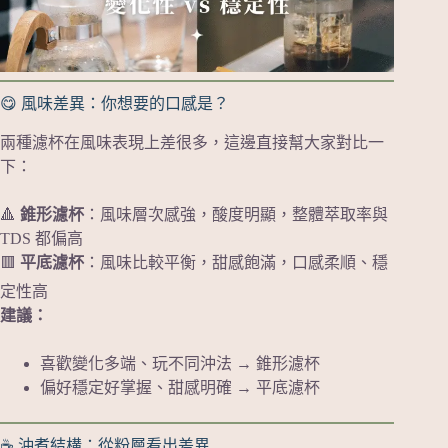
😋 風味差異：你想要的口感是？
兩種濾杯在風味表現上差很多，這邊直接幫大家對比一
下：
🔺
錐形濾杯
：風味層次感強，酸度明顯，整體萃取率與
TDS 都偏高
🟥
平底濾杯
：風味比較平衡，甜感飽滿，口感柔順、穩
定性高
建議：
喜歡變化多端、玩不同沖法 → 錐形濾杯
偏好穩定好掌握、甜感明確 → 平底濾杯
☕ 沖煮結構：從粉層看出差異