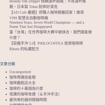
Beandy Silk Dripper 絲綢濾杯開箱｜平底濾杯推
薦，日本製 Tritan 耐摔好清洗
【AD Cafe 嚴選】把職人咖啡館搬回家！維堤
VPH 智慧全自動咖啡機
Nineteen Years, Seven World Champions — and a
Name That Just Disappeared
當「台灣」在世界咖啡大賽中被抹去，我們還能做
什麼？
【惡魔手沖 2.0】PHILOCOFFEA 首席咖啡師
Rikuto 的私藏配方
文章分類
Uncategorized
咖啡周邊技能樹
咖啡廳跑店大全
咖啡的十萬個為什麼
很讚的咖啡食譜（＆手沖手法）
最快樂的器材開箱時間