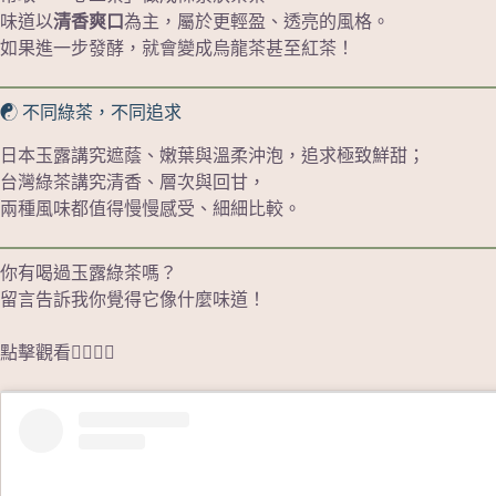
味道以
清香爽口
為主，屬於更輕盈、透亮的風格。
如果進一步發酵，就會變成烏龍茶甚至紅茶！
☯️ 不同綠茶，不同追求
日本玉露講究遮蔭、嫩葉與溫柔沖泡，追求極致鮮甜；
台灣綠茶講究清香、層次與回甘，
兩種風味都值得慢慢感受、細細比較。
你有喝過玉露綠茶嗎？
留言告訴我你覺得它像什麼味道！
點擊觀看👇🏻👇🏻