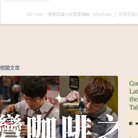
AD Cafe｜咖啡知識☕️店家推薦📸（@adcafe_）分享的貼
相關文章