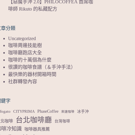
【惡魔手沖 2.0】PHILOCOFFEA 首席咖
啡師 Rikuto 的私藏配方
文章分類
Uncategorized
咖啡周邊技能樹
咖啡廳跑店大全
咖啡的十萬個為什麼
很讚的咖啡食譜（＆手沖手法）
最快樂的器材開箱時間
社群轉發內容
關鍵字
PhaseCoffee
fogato
CITYPRIMA
冰手沖
來速咖啡
台北咖啡廳
台北咖啡
台灣咖啡
咖啡冷知識
咖啡器具推薦