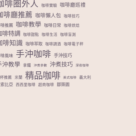
咖啡圈外人
咖啡廳巡禮
咖啡實驗
咖啡廳推薦
咖啡懶人包
咖啡技巧
咖啡教學
咖啡推薦
咖啡日常
咖啡烘焙
咖啡特調
咖啡甜點
咖啡生活
咖啡盲測
咖啡知識
咖啡萃取
咖啡調酒
咖啡電子秤
手沖咖啡
手沖技巧
咖啡風味
手沖教學
沖煮技巧
拿鐵
沖煮參數
深夜咖啡
精品咖啡
濾杯推薦
米蘭
義大利
美式咖啡
衣索比亞
鄒築園
西西里咖啡
超商咖啡