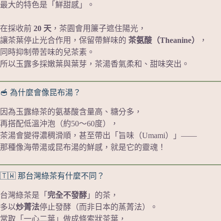
最大的特色是「鮮甜感」。
在採收前
20 天
，茶園會用簾子遮住陽光，
讓茶葉停止光合作用，保留帶鮮味的
茶氨酸（Theanine）
，
同時抑制帶苦味的兒茶素。
所以玉露多採嫩葉與葉芽，茶湯香氣柔和、甜味突出。
🥣 為什麼會像昆布湯？
因為玉露綠茶的氨基酸含量高、糖分多，
再搭配低溫沖泡（約50～60度），
茶湯會變得濃稠滑順，甚至帶出「旨味（Umami）」——
那種像海帶湯或昆布湯的鮮感，就是它的靈魂！
🇹🇼 那台灣綠茶有什麼不同？
台灣綠茶是「
完全不發酵
」的茶，
多以
炒菁法
停止發酵（而非日本的蒸菁法）。
常取「一心二葉」做成條索狀茶葉，