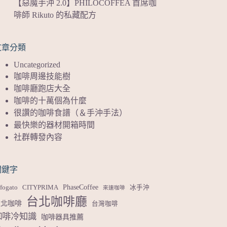
【惡魔手沖 2.0】PHILOCOFFEA 首席咖
啡師 Rikuto 的私藏配方
文章分類
Uncategorized
咖啡周邊技能樹
咖啡廳跑店大全
咖啡的十萬個為什麼
很讚的咖啡食譜（＆手沖手法）
最快樂的器材開箱時間
社群轉發內容
關鍵字
PhaseCoffee
fogato
CITYPRIMA
冰手沖
來速咖啡
台北咖啡廳
台北咖啡
台灣咖啡
咖啡冷知識
咖啡器具推薦