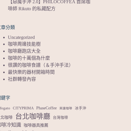
【惡魔手沖 2.0】PHILOCOFFEA 首席咖
啡師 Rikuto 的私藏配方
文章分類
Uncategorized
咖啡周邊技能樹
咖啡廳跑店大全
咖啡的十萬個為什麼
很讚的咖啡食譜（＆手沖手法）
最快樂的器材開箱時間
社群轉發內容
關鍵字
PhaseCoffee
fogato
CITYPRIMA
冰手沖
來速咖啡
台北咖啡廳
台北咖啡
台灣咖啡
咖啡冷知識
咖啡器具推薦