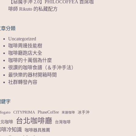
【惡魔手沖 2.0】PHILOCOFFEA 首席咖
啡師 Rikuto 的私藏配方
文章分類
Uncategorized
咖啡周邊技能樹
咖啡廳跑店大全
咖啡的十萬個為什麼
很讚的咖啡食譜（＆手沖手法）
最快樂的器材開箱時間
社群轉發內容
關鍵字
PhaseCoffee
fogato
CITYPRIMA
冰手沖
來速咖啡
台北咖啡廳
台北咖啡
台灣咖啡
咖啡冷知識
咖啡器具推薦