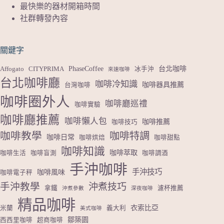
最快樂的器材開箱時間
社群轉發內容
關鍵字
PhaseCoffee
台北咖啡
Affogato
CITYPRIMA
冰手沖
來速咖啡
台北咖啡廳
咖啡冷知識
咖啡器具推薦
台灣咖啡
咖啡圈外人
咖啡廳巡禮
咖啡實驗
咖啡廳推薦
咖啡懶人包
咖啡推薦
咖啡技巧
咖啡教學
咖啡特調
咖啡日常
咖啡烘焙
咖啡甜點
咖啡知識
咖啡萃取
咖啡生活
咖啡盲測
咖啡調酒
手沖咖啡
手沖技巧
咖啡風味
咖啡電子秤
手沖教學
沖煮技巧
拿鐵
濾杯推薦
沖煮參數
深夜咖啡
精品咖啡
衣索比亞
米蘭
義大利
美式咖啡
鄒築園
西西里咖啡
超商咖啡