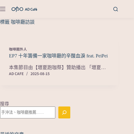
標籤
咖啡廳訪談
咖啡圈外人
EP7 十年籌備一家咖啡廳的辛酸血淚 feat. PeiPei
本集節目由【壢夏跑咖祭】贊助播出 「壢夏…
AD CAFE
2025-08-15
搜尋