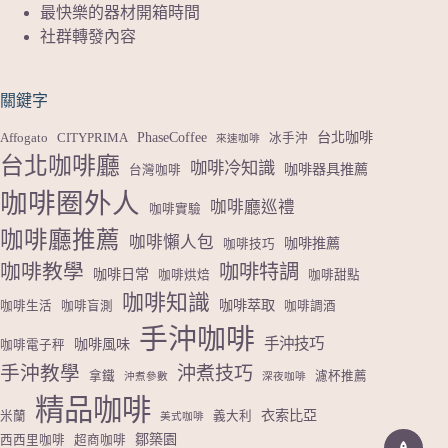
最快樂的器材開箱時間
社群轉發內容
關鍵字
PhaseCoffee
台北咖啡
Affogato
CITYPRIMA
冰手沖
來速咖啡
台北咖啡廳
咖啡冷知識
咖啡器具推薦
台灣咖啡
咖啡圈外人
咖啡廳巡禮
咖啡實驗
咖啡廳推薦
咖啡懶人包
咖啡推薦
咖啡技巧
咖啡教學
咖啡特調
咖啡日常
咖啡烘焙
咖啡甜點
咖啡知識
咖啡萃取
咖啡生活
咖啡盲測
咖啡調酒
手沖咖啡
手沖技巧
咖啡風味
咖啡電子秤
手沖教學
沖煮技巧
拿鐵
濾杯推薦
沖煮參數
深夜咖啡
精品咖啡
衣索比亞
米蘭
義大利
美式咖啡
鄒築園
西西里咖啡
超商咖啡