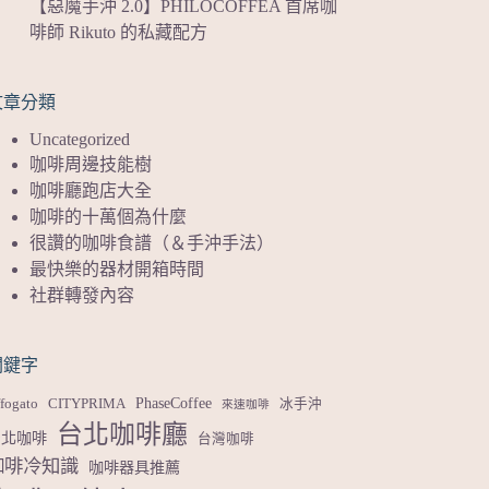
【惡魔手沖 2.0】PHILOCOFFEA 首席咖
啡師 Rikuto 的私藏配方
文章分類
Uncategorized
咖啡周邊技能樹
咖啡廳跑店大全
咖啡的十萬個為什麼
很讚的咖啡食譜（＆手沖手法）
最快樂的器材開箱時間
社群轉發內容
關鍵字
PhaseCoffee
fogato
CITYPRIMA
冰手沖
來速咖啡
台北咖啡廳
台北咖啡
台灣咖啡
咖啡冷知識
咖啡器具推薦