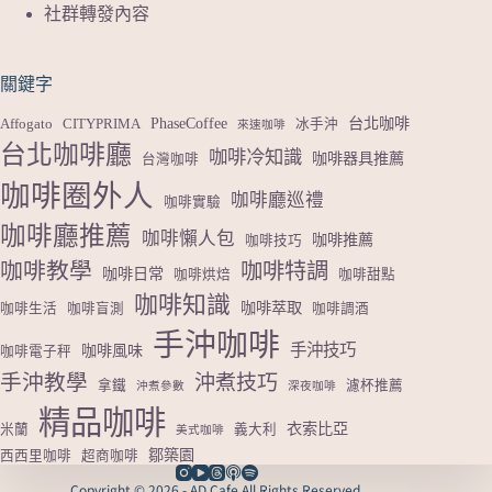
社群轉發內容
關鍵字
PhaseCoffee
台北咖啡
Affogato
CITYPRIMA
冰手沖
來速咖啡
台北咖啡廳
咖啡冷知識
咖啡器具推薦
台灣咖啡
咖啡圈外人
咖啡廳巡禮
咖啡實驗
咖啡廳推薦
咖啡懶人包
咖啡推薦
咖啡技巧
咖啡教學
咖啡特調
咖啡日常
咖啡烘焙
咖啡甜點
咖啡知識
咖啡萃取
咖啡生活
咖啡盲測
咖啡調酒
手沖咖啡
手沖技巧
咖啡風味
咖啡電子秤
手沖教學
沖煮技巧
拿鐵
濾杯推薦
沖煮參數
深夜咖啡
精品咖啡
衣索比亞
米蘭
義大利
美式咖啡
鄒築園
西西里咖啡
超商咖啡
Copyright © 2026 - AD Cafe All Rights Reserved.