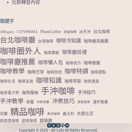
社群轉發內容
關鍵字
PhaseCoffee
台北咖啡
Affogato
CITYPRIMA
冰手沖
來速咖啡
台北咖啡廳
咖啡冷知識
咖啡器具推薦
台灣咖啡
咖啡圈外人
咖啡廳巡禮
咖啡實驗
咖啡廳推薦
咖啡懶人包
咖啡推薦
咖啡技巧
咖啡教學
咖啡特調
咖啡日常
咖啡烘焙
咖啡甜點
咖啡知識
咖啡萃取
咖啡生活
咖啡盲測
咖啡調酒
手沖咖啡
手沖技巧
咖啡風味
咖啡電子秤
手沖教學
沖煮技巧
拿鐵
濾杯推薦
沖煮參數
深夜咖啡
精品咖啡
衣索比亞
米蘭
義大利
美式咖啡
鄒築園
西西里咖啡
超商咖啡
Copyright © 2026 - AD Cafe All Rights Reserved.