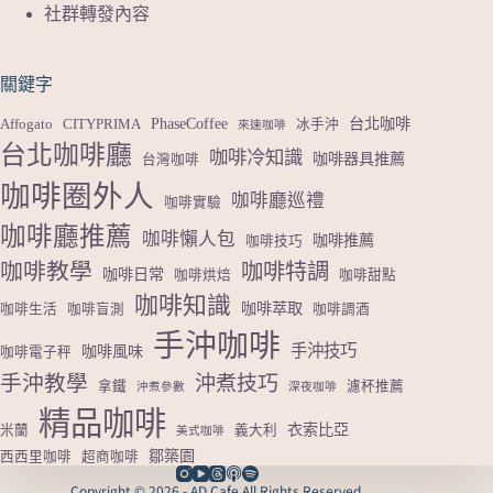
社群轉發內容
關鍵字
PhaseCoffee
台北咖啡
Affogato
CITYPRIMA
冰手沖
來速咖啡
台北咖啡廳
咖啡冷知識
咖啡器具推薦
台灣咖啡
咖啡圈外人
咖啡廳巡禮
咖啡實驗
咖啡廳推薦
咖啡懶人包
咖啡推薦
咖啡技巧
咖啡教學
咖啡特調
咖啡日常
咖啡烘焙
咖啡甜點
咖啡知識
咖啡萃取
咖啡生活
咖啡盲測
咖啡調酒
手沖咖啡
手沖技巧
咖啡風味
咖啡電子秤
手沖教學
沖煮技巧
拿鐵
濾杯推薦
沖煮參數
深夜咖啡
精品咖啡
衣索比亞
米蘭
義大利
美式咖啡
鄒築園
西西里咖啡
超商咖啡
Copyright © 2026 - AD Cafe All Rights Reserved.