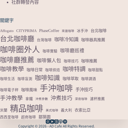
社群轉發內容
關鍵字
PhaseCoffee
台北咖啡
Affogato
CITYPRIMA
冰手沖
來速咖啡
台北咖啡廳
咖啡冷知識
咖啡器具推薦
台灣咖啡
咖啡圈外人
咖啡廳巡禮
咖啡實驗
咖啡廳推薦
咖啡懶人包
咖啡推薦
咖啡技巧
咖啡教學
咖啡特調
咖啡日常
咖啡烘焙
咖啡甜點
咖啡知識
咖啡萃取
咖啡生活
咖啡盲測
咖啡調酒
手沖咖啡
手沖技巧
咖啡風味
咖啡電子秤
手沖教學
沖煮技巧
拿鐵
濾杯推薦
沖煮參數
深夜咖啡
精品咖啡
衣索比亞
米蘭
義大利
美式咖啡
鄒築園
西西里咖啡
超商咖啡
Copyright © 2026 - AD Cafe All Rights Reserved.