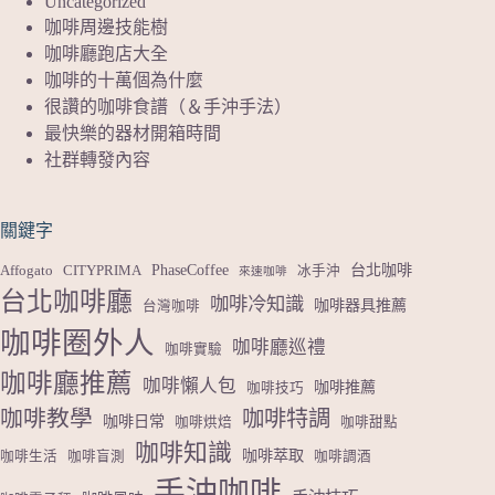
Uncategorized
咖啡周邊技能樹
咖啡廳跑店大全
咖啡的十萬個為什麼
很讚的咖啡食譜（＆手沖手法）
最快樂的器材開箱時間
社群轉發內容
關鍵字
PhaseCoffee
台北咖啡
Affogato
CITYPRIMA
冰手沖
來速咖啡
台北咖啡廳
咖啡冷知識
咖啡器具推薦
台灣咖啡
咖啡圈外人
咖啡廳巡禮
咖啡實驗
咖啡廳推薦
咖啡懶人包
咖啡推薦
咖啡技巧
咖啡教學
咖啡特調
咖啡日常
咖啡烘焙
咖啡甜點
咖啡知識
咖啡萃取
咖啡生活
咖啡盲測
咖啡調酒
手沖咖啡