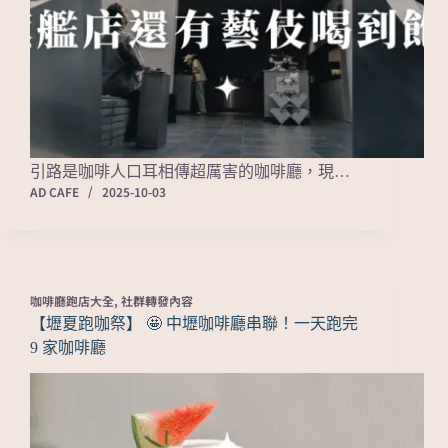
引路是咖啡人口耳相傳超厲害的咖啡廳，現…
AD CAFE
2025-10-03
咖啡廳跑店大全
,
社群轉發內容
【壢夏跑咖祭】 🤩 中壢咖啡廳串聯！一天跑完
9 家咖啡廳