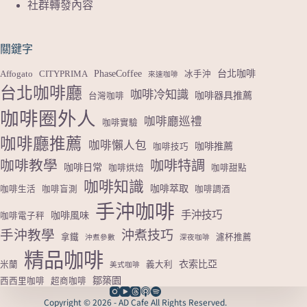
社群轉發內容
關鍵字
PhaseCoffee
台北咖啡
Affogato
CITYPRIMA
冰手沖
來速咖啡
台北咖啡廳
咖啡冷知識
咖啡器具推薦
台灣咖啡
咖啡圈外人
咖啡廳巡禮
咖啡實驗
咖啡廳推薦
咖啡懶人包
咖啡推薦
咖啡技巧
咖啡教學
咖啡特調
咖啡日常
咖啡烘焙
咖啡甜點
咖啡知識
咖啡萃取
咖啡生活
咖啡盲測
咖啡調酒
手沖咖啡
手沖技巧
咖啡風味
咖啡電子秤
手沖教學
沖煮技巧
拿鐵
濾杯推薦
沖煮參數
深夜咖啡
精品咖啡
衣索比亞
米蘭
義大利
美式咖啡
鄒築園
西西里咖啡
超商咖啡
Copyright © 2026 - AD Cafe All Rights Reserved.