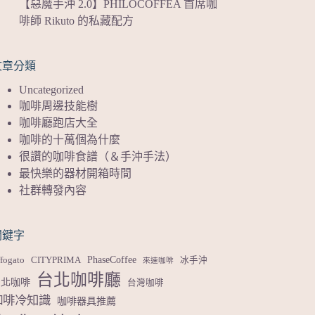
【惡魔手沖 2.0】PHILOCOFFEA 首席咖
啡師 Rikuto 的私藏配方
文章分類
Uncategorized
咖啡周邊技能樹
咖啡廳跑店大全
咖啡的十萬個為什麼
很讚的咖啡食譜（＆手沖手法）
最快樂的器材開箱時間
社群轉發內容
關鍵字
PhaseCoffee
fogato
CITYPRIMA
冰手沖
來速咖啡
台北咖啡廳
台北咖啡
台灣咖啡
咖啡冷知識
咖啡器具推薦