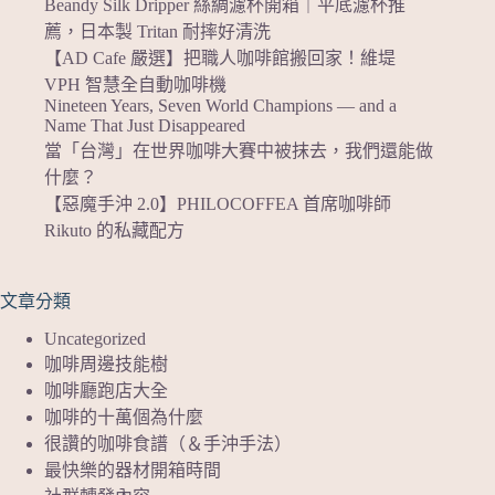
Beandy Silk Dripper 絲綢濾杯開箱｜平底濾杯推
薦，日本製 Tritan 耐摔好清洗
【AD Cafe 嚴選】把職人咖啡館搬回家！維堤
VPH 智慧全自動咖啡機
Nineteen Years, Seven World Champions — and a
Name That Just Disappeared
當「台灣」在世界咖啡大賽中被抹去，我們還能做
什麼？
【惡魔手沖 2.0】PHILOCOFFEA 首席咖啡師
Rikuto 的私藏配方
文章分類
Uncategorized
咖啡周邊技能樹
咖啡廳跑店大全
咖啡的十萬個為什麼
很讚的咖啡食譜（＆手沖手法）
最快樂的器材開箱時間