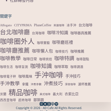
社群轉發內容
關鍵字
PhaseCoffee
台北咖啡
Affogato
CITYPRIMA
冰手沖
來速咖啡
台北咖啡廳
咖啡冷知識
咖啡器具推薦
台灣咖啡
咖啡圈外人
咖啡廳巡禮
咖啡實驗
咖啡廳推薦
咖啡懶人包
咖啡推薦
咖啡技巧
咖啡教學
咖啡特調
咖啡日常
咖啡烘焙
咖啡甜點
咖啡知識
咖啡萃取
咖啡生活
咖啡盲測
咖啡調酒
手沖咖啡
手沖技巧
咖啡風味
咖啡電子秤
手沖教學
沖煮技巧
拿鐵
濾杯推薦
沖煮參數
深夜咖啡
精品咖啡
衣索比亞
米蘭
義大利
美式咖啡
鄒築園
西西里咖啡
超商咖啡
Copyright © 2026 - AD Cafe All Rights Reserved.