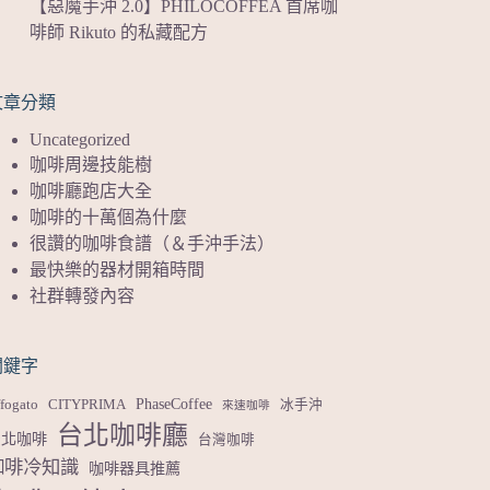
【惡魔手沖 2.0】PHILOCOFFEA 首席咖
啡師 Rikuto 的私藏配方
文章分類
Uncategorized
咖啡周邊技能樹
咖啡廳跑店大全
咖啡的十萬個為什麼
很讚的咖啡食譜（＆手沖手法）
最快樂的器材開箱時間
社群轉發內容
關鍵字
PhaseCoffee
fogato
CITYPRIMA
冰手沖
來速咖啡
台北咖啡廳
台北咖啡
台灣咖啡
咖啡冷知識
咖啡器具推薦