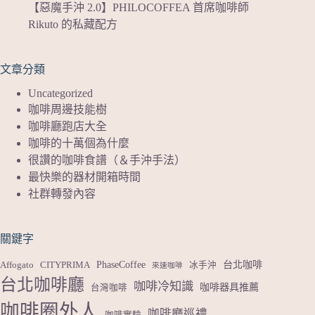
【惡魔手沖 2.0】PHILOCOFFEA 首席咖啡師
Rikuto 的私藏配方
文章分類
Uncategorized
咖啡周邊技能樹
咖啡廳跑店大全
咖啡的十萬個為什麼
很讚的咖啡食譜（＆手沖手法）
最快樂的器材開箱時間
社群轉發內容
關鍵字
PhaseCoffee
台北咖啡
Affogato
CITYPRIMA
冰手沖
來速咖啡
台北咖啡廳
咖啡冷知識
咖啡器具推薦
台灣咖啡
咖啡圈外人
咖啡廳巡禮
咖啡實驗