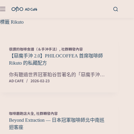
標籤
Rikuto
很讚的咖啡食譜（＆手沖手法）
,
社群轉發內容
【惡魔手沖 2.0】PHILOCOFFEA 首席咖啡師
Rikuto 的私藏配方
你有聽過世界冠軍粕谷哲著名的「惡魔手沖…
AD CAFE
2026-02-23
咖啡廳跑店大全
,
社群轉發內容
Beyond Extraction — 日本冠軍咖啡師北中南巡
迴客座