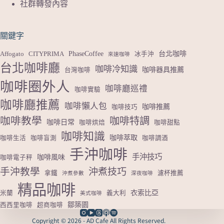
社群轉發內容
關鍵字
PhaseCoffee
台北咖啡
Affogato
CITYPRIMA
冰手沖
來速咖啡
台北咖啡廳
咖啡冷知識
咖啡器具推薦
台灣咖啡
咖啡圈外人
咖啡廳巡禮
咖啡實驗
咖啡廳推薦
咖啡懶人包
咖啡推薦
咖啡技巧
咖啡教學
咖啡特調
咖啡日常
咖啡烘焙
咖啡甜點
咖啡知識
咖啡萃取
咖啡生活
咖啡盲測
咖啡調酒
手沖咖啡
手沖技巧
咖啡風味
咖啡電子秤
手沖教學
沖煮技巧
拿鐵
濾杯推薦
沖煮參數
深夜咖啡
精品咖啡
衣索比亞
米蘭
義大利
美式咖啡
鄒築園
西西里咖啡
超商咖啡
Copyright © 2026 - AD Cafe All Rights Reserved.