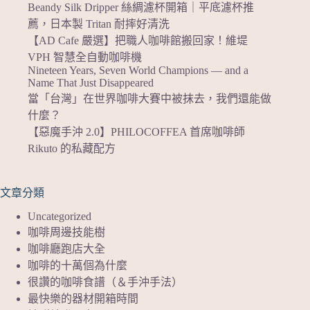
Beandy Silk Dripper 絲綢濾杯開箱｜平底濾杯推
薦，日本製 Tritan 耐摔好清洗
【AD Cafe 嚴選】把職人咖啡館搬回家！維堤
VPH 智慧全自動咖啡機
Nineteen Years, Seven World Champions — and a
Name That Just Disappeared
當「台灣」在世界咖啡大賽中被抹去，我們還能做
什麼？
【惡魔手沖 2.0】PHILOCOFFEA 首席咖啡師
Rikuto 的私藏配方
文章分類
Uncategorized
咖啡周邊技能樹
咖啡廳跑店大全
咖啡的十萬個為什麼
很讚的咖啡食譜（＆手沖手法）
最快樂的器材開箱時間