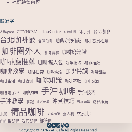
社群轉發內容
關鍵字
PhaseCoffee
台北咖啡
Affogato
CITYPRIMA
冰手沖
來速咖啡
台北咖啡廳
咖啡冷知識
咖啡器具推薦
台灣咖啡
咖啡圈外人
咖啡廳巡禮
咖啡實驗
咖啡廳推薦
咖啡懶人包
咖啡推薦
咖啡技巧
咖啡教學
咖啡特調
咖啡日常
咖啡烘焙
咖啡甜點
咖啡知識
咖啡萃取
咖啡生活
咖啡盲測
咖啡調酒
手沖咖啡
手沖技巧
咖啡風味
咖啡電子秤
手沖教學
沖煮技巧
拿鐵
濾杯推薦
沖煮參數
深夜咖啡
精品咖啡
衣索比亞
米蘭
義大利
美式咖啡
鄒築園
西西里咖啡
超商咖啡
Copyright © 2026 - AD Cafe All Rights Reserved.