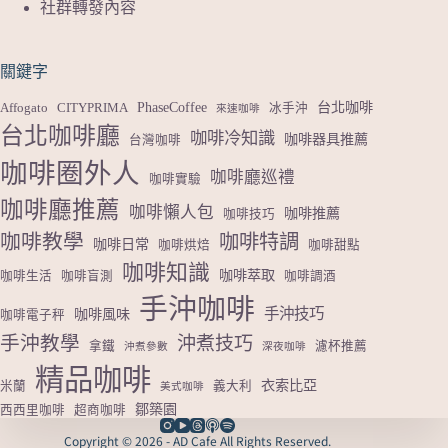
社群轉發內容
關鍵字
PhaseCoffee
台北咖啡
Affogato
CITYPRIMA
冰手沖
來速咖啡
台北咖啡廳
咖啡冷知識
咖啡器具推薦
台灣咖啡
咖啡圈外人
咖啡廳巡禮
咖啡實驗
咖啡廳推薦
咖啡懶人包
咖啡推薦
咖啡技巧
咖啡教學
咖啡特調
咖啡日常
咖啡烘焙
咖啡甜點
咖啡知識
咖啡萃取
咖啡生活
咖啡盲測
咖啡調酒
手沖咖啡
手沖技巧
咖啡風味
咖啡電子秤
手沖教學
沖煮技巧
拿鐵
濾杯推薦
沖煮參數
深夜咖啡
精品咖啡
衣索比亞
米蘭
義大利
美式咖啡
鄒築園
西西里咖啡
超商咖啡
Copyright © 2026 - AD Cafe All Rights Reserved.