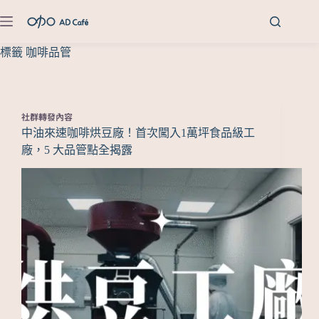
標籤
咖啡品管
社群轉發內容
中油來速咖啡烘豆廠！首次闖入1萬坪食品級工
廠，5 大品管點全揭露