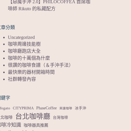
【惡魔手沖 2.0】PHILOCOFFEA 首席咖
啡師 Rikuto 的私藏配方
文章分類
Uncategorized
咖啡周邊技能樹
咖啡廳跑店大全
咖啡的十萬個為什麼
很讚的咖啡食譜（＆手沖手法）
最快樂的器材開箱時間
社群轉發內容
關鍵字
PhaseCoffee
fogato
CITYPRIMA
冰手沖
來速咖啡
台北咖啡廳
台北咖啡
台灣咖啡
咖啡冷知識
咖啡器具推薦