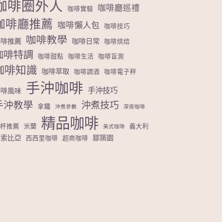
咖啡圈外人
咖啡廳巡禮
咖啡實驗
咖啡廳推薦
咖啡懶人包
咖啡技巧
咖啡教學
咖啡推薦
咖啡日常
咖啡烘焙
咖啡特調
咖啡甜點
咖啡生活
咖啡盲測
咖啡知識
咖啡萃取
咖啡調酒
咖啡電子秤
手沖咖啡
手沖技巧
咖啡風味
手沖教學
沖煮技巧
拿鐵
沖煮參數
深夜咖啡
精品咖啡
濾杯推薦
米蘭
義大利
美式咖啡
衣索比亞
鄒築園
西西里咖啡
超商咖啡