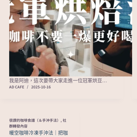
我是阿迪，這次要帶大家走進一位冠軍烘豆…
AD CAFE
2025-10-16
很讚的咖啡食譜（＆手沖手法）
,
社
群轉發內容
暖空咖啡冷凍手沖法｜把咖