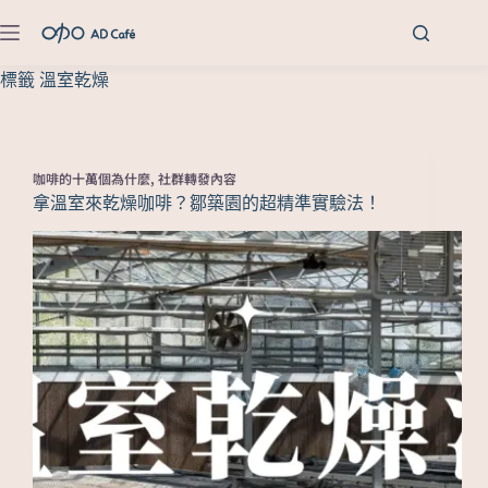
標籤
溫室乾燥
咖啡的十萬個為什麼
,
社群轉發內容
拿溫室來乾燥咖啡？鄒築園的超精準實驗法！