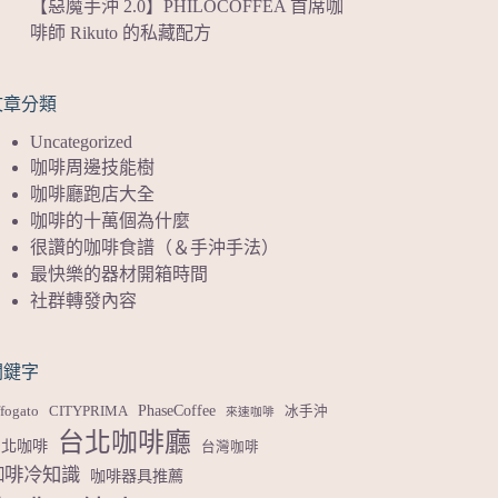
【惡魔手沖 2.0】PHILOCOFFEA 首席咖
啡師 Rikuto 的私藏配方
文章分類
Uncategorized
咖啡周邊技能樹
咖啡廳跑店大全
咖啡的十萬個為什麼
很讚的咖啡食譜（＆手沖手法）
最快樂的器材開箱時間
社群轉發內容
關鍵字
PhaseCoffee
fogato
CITYPRIMA
冰手沖
來速咖啡
台北咖啡廳
台北咖啡
台灣咖啡
咖啡冷知識
咖啡器具推薦