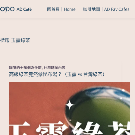
回首頁｜Home
咖啡地圖｜AD Fav Cafes
標籤
玉露綠茶
咖啡的十萬個為什麼
,
社群轉發內容
高級綠茶竟然像昆布湯？（玉露 vs 台灣綠茶）