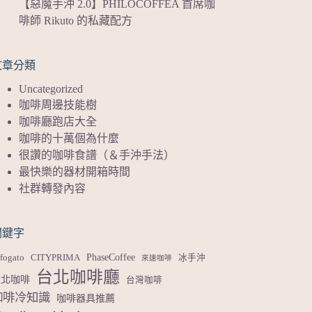
【惡魔手沖 2.0】PHILOCOFFEA 首席咖
啡師 Rikuto 的私藏配方
文章分類
Uncategorized
咖啡周邊技能樹
咖啡廳跑店大全
咖啡的十萬個為什麼
很讚的咖啡食譜（＆手沖手法）
最快樂的器材開箱時間
社群轉發內容
關鍵字
PhaseCoffee
fogato
CITYPRIMA
冰手沖
來速咖啡
台北咖啡廳
台北咖啡
台灣咖啡
咖啡冷知識
咖啡器具推薦