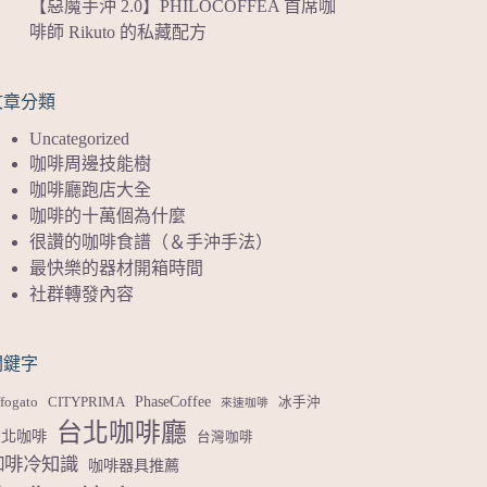
【惡魔手沖 2.0】PHILOCOFFEA 首席咖
啡師 Rikuto 的私藏配方
文章分類
Uncategorized
咖啡周邊技能樹
咖啡廳跑店大全
咖啡的十萬個為什麼
很讚的咖啡食譜（＆手沖手法）
最快樂的器材開箱時間
社群轉發內容
關鍵字
PhaseCoffee
fogato
CITYPRIMA
冰手沖
來速咖啡
台北咖啡廳
台北咖啡
台灣咖啡
咖啡冷知識
咖啡器具推薦