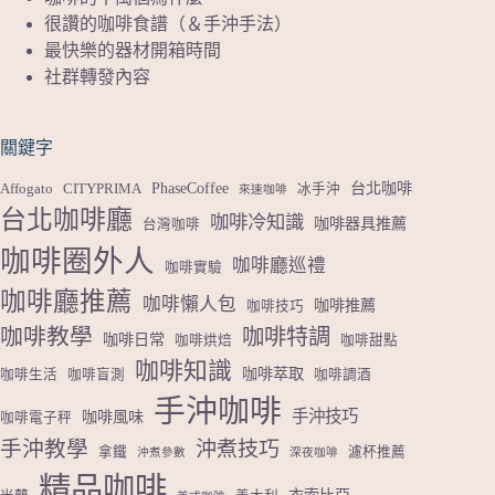
很讚的咖啡食譜（＆手沖手法）
最快樂的器材開箱時間
社群轉發內容
關鍵字
PhaseCoffee
台北咖啡
Affogato
CITYPRIMA
冰手沖
來速咖啡
台北咖啡廳
咖啡冷知識
咖啡器具推薦
台灣咖啡
咖啡圈外人
咖啡廳巡禮
咖啡實驗
咖啡廳推薦
咖啡懶人包
咖啡推薦
咖啡技巧
咖啡教學
咖啡特調
咖啡日常
咖啡烘焙
咖啡甜點
咖啡知識
咖啡萃取
咖啡生活
咖啡盲測
咖啡調酒
手沖咖啡
手沖技巧
咖啡風味
咖啡電子秤
手沖教學
沖煮技巧
拿鐵
濾杯推薦
沖煮參數
深夜咖啡
精品咖啡
衣索比亞