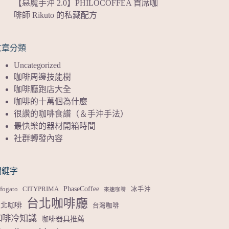
【惡魔手沖 2.0】PHILOCOFFEA 首席咖
啡師 Rikuto 的私藏配方
文章分類
Uncategorized
咖啡周邊技能樹
咖啡廳跑店大全
咖啡的十萬個為什麼
很讚的咖啡食譜（＆手沖手法）
最快樂的器材開箱時間
社群轉發內容
關鍵字
PhaseCoffee
fogato
CITYPRIMA
冰手沖
來速咖啡
台北咖啡廳
台北咖啡
台灣咖啡
咖啡冷知識
咖啡器具推薦