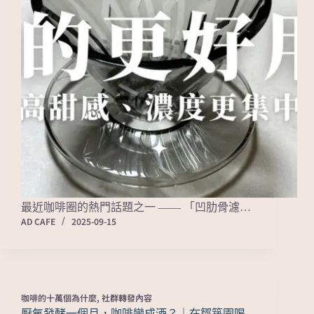
最近咖啡圈的熱門話題之一 —— 「凹肋骨濾…
AD CAFE
2025-09-15
咖啡的十萬個為什麼
,
社群轉發內容
厭氧發酵一個月，咖啡變成酒？｜在鄒築園喝