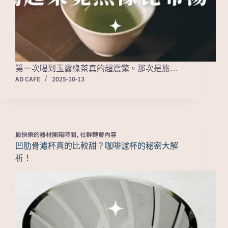
第一次喝到玉露綠茶真的超震驚。那次是旅…
AD CAFE
2025-10-13
最快樂的器材開箱時間
,
社群轉發內容
凹肋骨濾杯真的比較甜？咖啡濾杯的秘密大解
析！