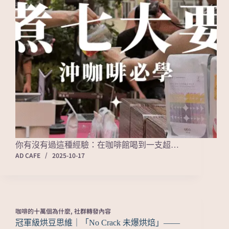
你有沒有過這種經驗：在咖啡館喝到一支超…
AD CAFE
2025-10-17
咖啡的十萬個為什麼
,
社群轉發內容
冠軍級烘豆思維｜「No Crack 未爆烘焙」——