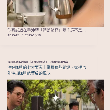
你有試過在手沖時「轉動濾杯」嗎？這不是…
AD CAFE
2025-10-19
很讚的咖啡食譜（＆手沖手法）
,
社群轉發內容
沖好咖啡的七大要素｜掌握這些關鍵，家裡也
能沖出咖啡館等級的風味