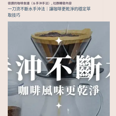
很讚的咖啡食譜（＆手沖手法）
,
社群轉發內容
一刀流不斷水手沖法｜讓咖啡更乾淨的穩定萃
取技巧