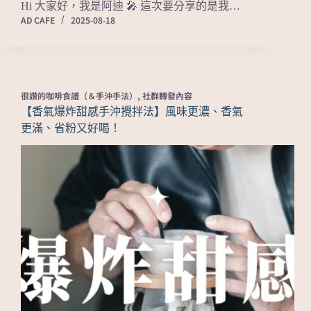
Hi 大家好，我是阿迪 🎤 這次要分享的是我…
AD CAFE
2025-08-18
很讚的咖啡食譜（＆手沖手法）
,
社群轉發內容
【香氣爆炸甜感手沖攪拌法】風味更濃、香氣
更滿、省粉又好喝！