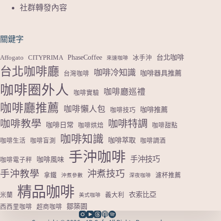
社群轉發內容
關鍵字
PhaseCoffee
台北咖啡
Affogato
CITYPRIMA
冰手沖
來速咖啡
台北咖啡廳
咖啡冷知識
咖啡器具推薦
台灣咖啡
咖啡圈外人
咖啡廳巡禮
咖啡實驗
咖啡廳推薦
咖啡懶人包
咖啡推薦
咖啡技巧
咖啡教學
咖啡特調
咖啡日常
咖啡烘焙
咖啡甜點
咖啡知識
咖啡萃取
咖啡生活
咖啡盲測
咖啡調酒
手沖咖啡
手沖技巧
咖啡風味
咖啡電子秤
手沖教學
沖煮技巧
拿鐵
濾杯推薦
沖煮參數
深夜咖啡
精品咖啡
衣索比亞
米蘭
義大利
美式咖啡
鄒築園
西西里咖啡
超商咖啡